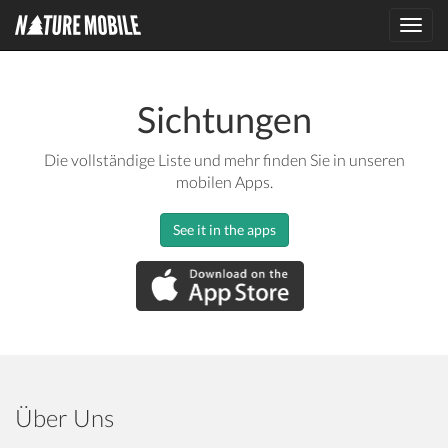
Toggl
navig
Sichtungen
Die vollständige Liste und mehr finden Sie in unseren
mobilen Apps.
See it in the apps
Über Uns