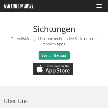
Toggl
navig
Sichtungen
Die vollständige Liste und mehr finden Sie in unseren
mobilen Apps.
See it in the apps
Über Uns