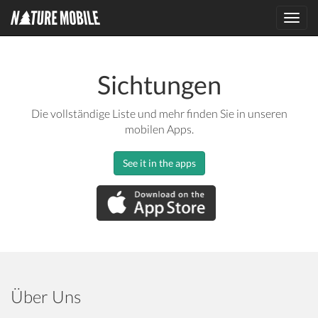
Toggl
navig
Sichtungen
Die vollständige Liste und mehr finden Sie in unseren
mobilen Apps.
See it in the apps
Über Uns