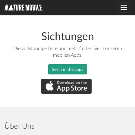
Toggl
navig
Sichtungen
Die vollständige Liste und mehr finden Sie in unseren
mobilen Apps.
See it in the apps
Über Uns