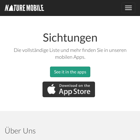
Toggl
navig
Sichtungen
Die vollständige Liste und mehr finden Sie in unseren
mobilen Apps.
See it in the apps
Über Uns