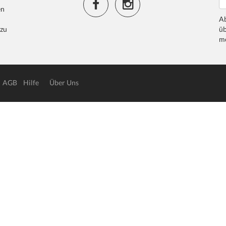
en
Ab
 zu
üb
me
AGB
Hilfe
Über Uns