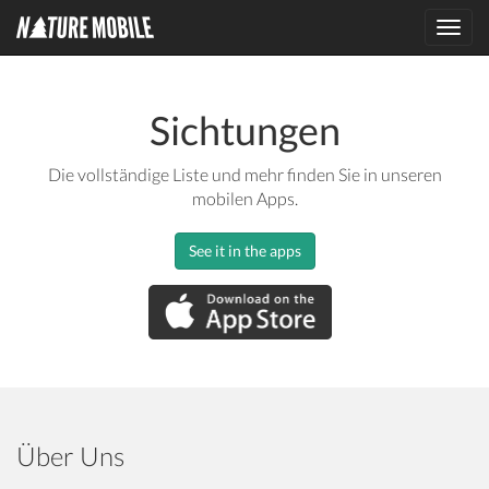
Toggl
navig
Sichtungen
Die vollständige Liste und mehr finden Sie in unseren
mobilen Apps.
See it in the apps
Über Uns