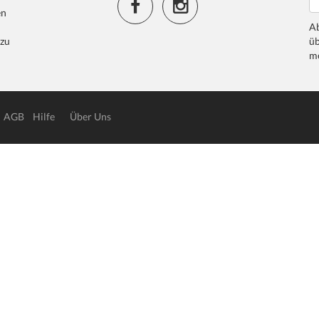
en
Ab
 zu
üb
me
AGB
Hilfe
Über Uns