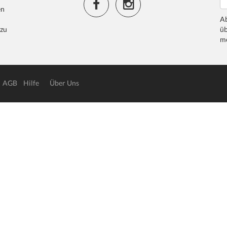
en
Ab
 zu
üb
me
AGB
Hilfe
Über Uns