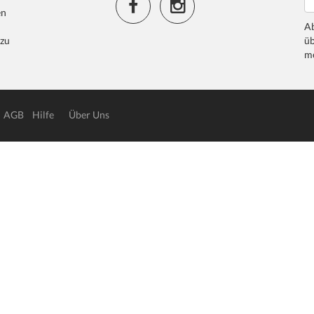
en
Ab
 zu
üb
me
AGB
Hilfe
Über Uns