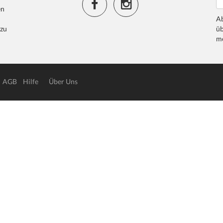
en
Ab
 zu
üb
me
AGB
Hilfe
Über Uns