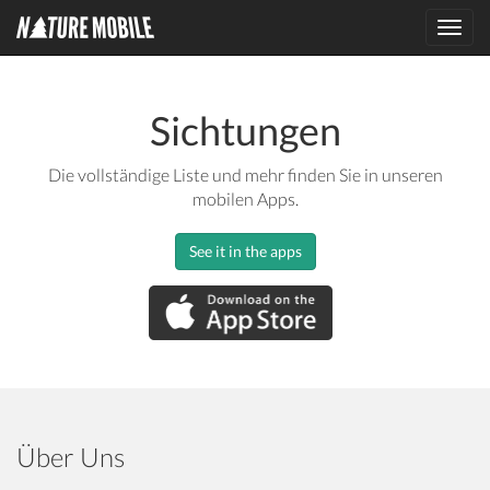
Toggl
navig
Sichtungen
Die vollständige Liste und mehr finden Sie in unseren
mobilen Apps.
See it in the apps
Über Uns