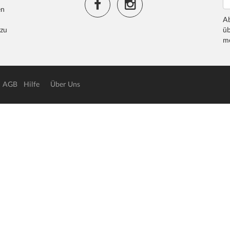
en
Ab
 zu
üb
me
AGB
Hilfe
Über Uns