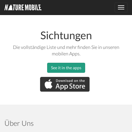
Toggl
navig
Sichtungen
Die vollständige Liste und mehr finden Sie in unseren
mobilen Apps.
See it in the apps
Über Uns