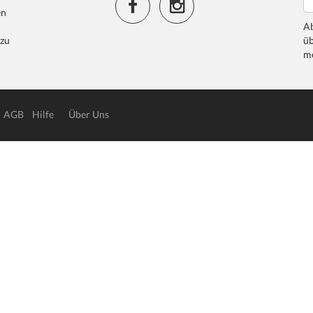
en
Ab
 zu
üb
me
AGB
Hilfe
Über Uns