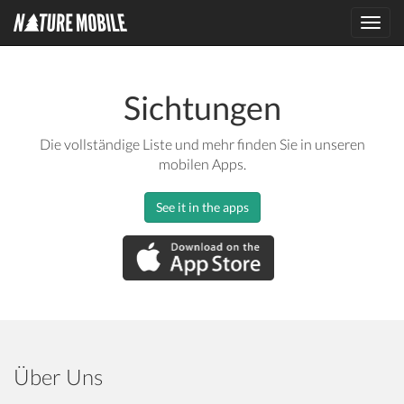
Toggl
navig
Sichtungen
Die vollständige Liste und mehr finden Sie in unseren
mobilen Apps.
See it in the apps
Über Uns