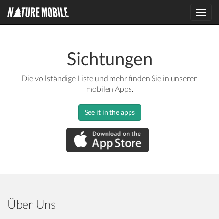
Toggl
navig
Sichtungen
Die vollständige Liste und mehr finden Sie in unseren
mobilen Apps.
See it in the apps
Über Uns