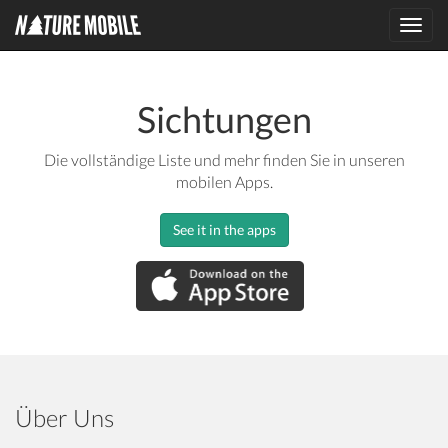
Toggl
navig
Sichtungen
Die vollständige Liste und mehr finden Sie in unseren
mobilen Apps.
See it in the apps
Über Uns