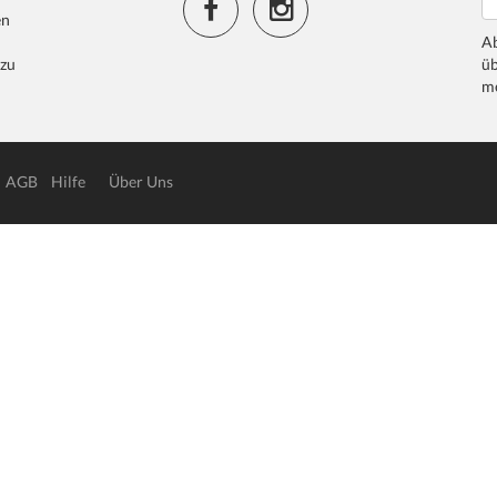
en
Ab
 zu
üb
me
AGB
Hilfe
Über Uns