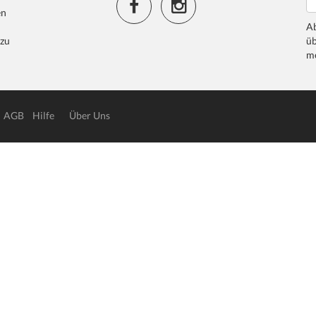
en
Ab
 zu
üb
me
AGB
Hilfe
Über Uns