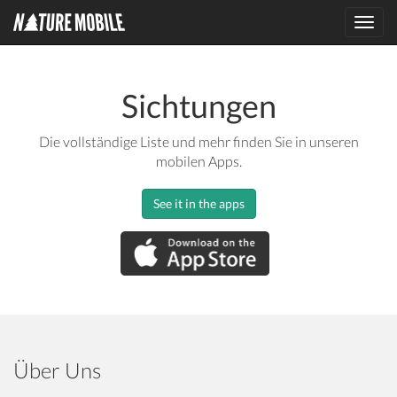
Toggl
navig
Sichtungen
Die vollständige Liste und mehr finden Sie in unseren
mobilen Apps.
See it in the apps
Über Uns