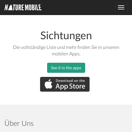
Toggl
navig
Sichtungen
Die vollständige Liste und mehr finden Sie in unseren
mobilen Apps.
See it in the apps
Über Uns