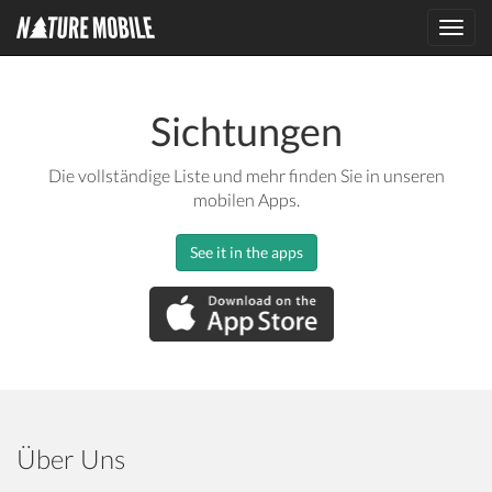
Toggl
navig
Sichtungen
Die vollständige Liste und mehr finden Sie in unseren
mobilen Apps.
See it in the apps
Über Uns