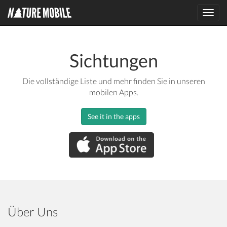
Toggl
navig
Sichtungen
Die vollständige Liste und mehr finden Sie in unseren
mobilen Apps.
See it in the apps
Über Uns