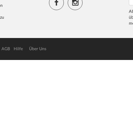
en
Ab
 zu
üb
me
AGB
Hilfe
Über Uns