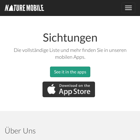
Toggl
navig
Sichtungen
Die vollständige Liste und mehr finden Sie in unseren
mobilen Apps.
See it in the apps
Über Uns