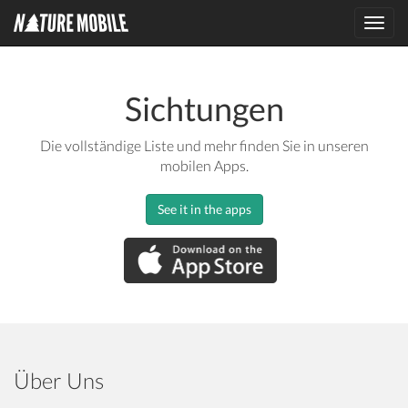
Toggl
navig
Sichtungen
Die vollständige Liste und mehr finden Sie in unseren
mobilen Apps.
See it in the apps
Über Uns