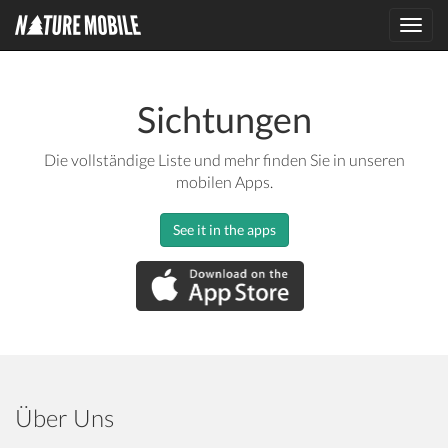
Toggl
navig
Sichtungen
Die vollständige Liste und mehr finden Sie in unseren
mobilen Apps.
See it in the apps
Über Uns