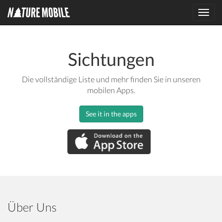
Toggl
navig
Sichtungen
Die vollständige Liste und mehr finden Sie in unseren
mobilen Apps.
See it in the apps
Über Uns