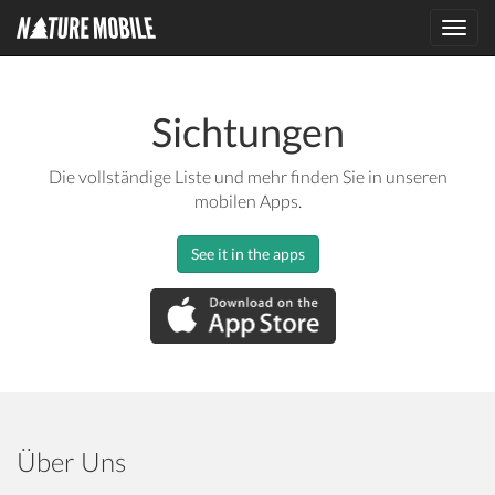
Toggl
navig
Sichtungen
Die vollständige Liste und mehr finden Sie in unseren
mobilen Apps.
See it in the apps
Über Uns