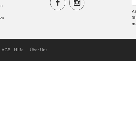
en
Ab
 zu
üb
me
AGB
Hilfe
Über Uns