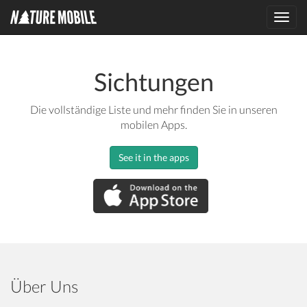
Toggl
navig
Sichtungen
Die vollständige Liste und mehr finden Sie in unseren
mobilen Apps.
See it in the apps
Über Uns