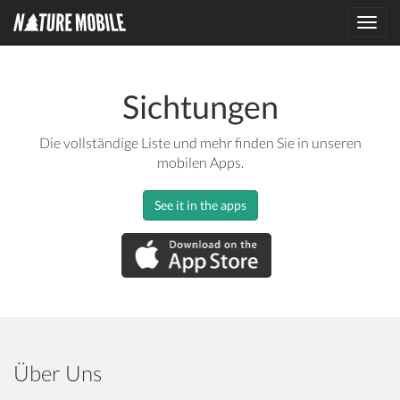
Toggl
navig
Sichtungen
Die vollständige Liste und mehr finden Sie in unseren
mobilen Apps.
See it in the apps
Über Uns