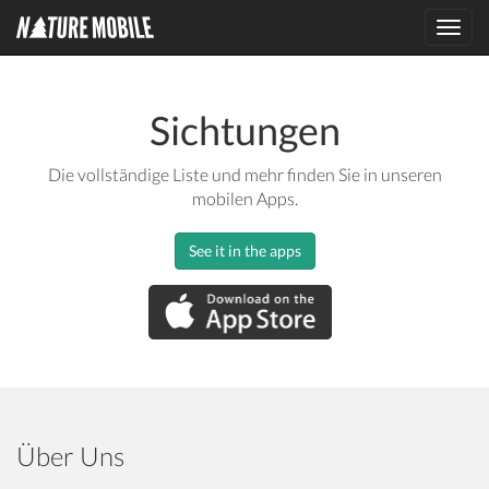
Toggl
navig
Sichtungen
Die vollständige Liste und mehr finden Sie in unseren
mobilen Apps.
See it in the apps
Über Uns