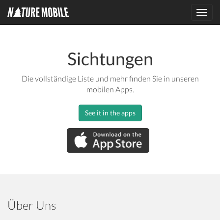
Toggl
navig
Sichtungen
Die vollständige Liste und mehr finden Sie in unseren
mobilen Apps.
See it in the apps
Über Uns