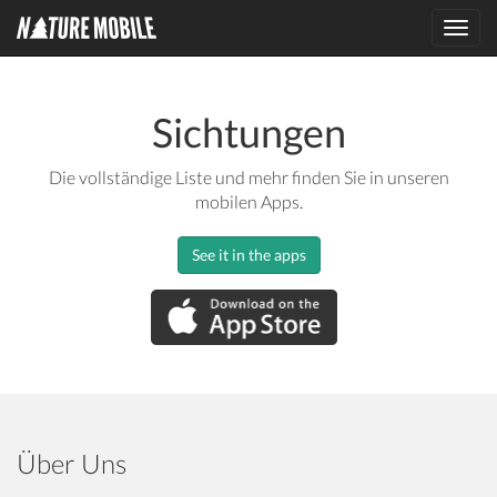
Toggl
navig
Sichtungen
Die vollständige Liste und mehr finden Sie in unseren
mobilen Apps.
See it in the apps
Über Uns