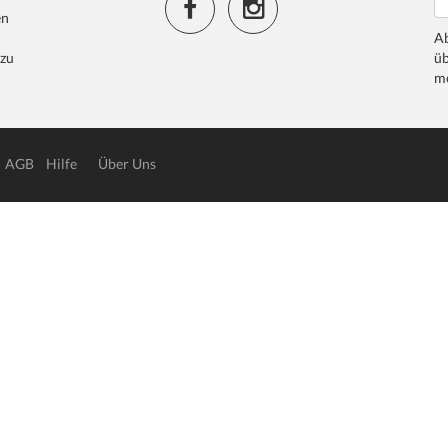
en
Ab
 zu
üb
me
AGB
Hilfe
Über Uns