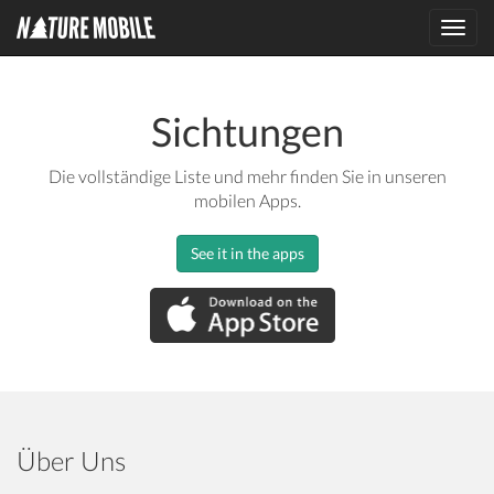
Toggl
navig
Sichtungen
Die vollständige Liste und mehr finden Sie in unseren
mobilen Apps.
See it in the apps
Über Uns