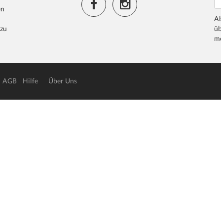
en
Ab
 zu
üb
me
AGB
Hilfe
Über Uns