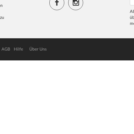
en
Ab
 zu
üb
me
AGB
Hilfe
Über Uns