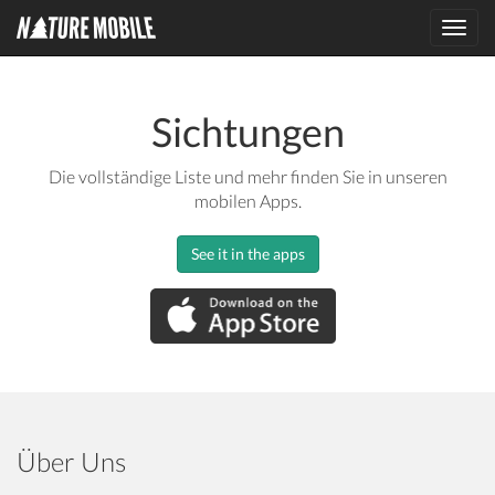
Toggl
navig
Sichtungen
Die vollständige Liste und mehr finden Sie in unseren
mobilen Apps.
See it in the apps
Über Uns