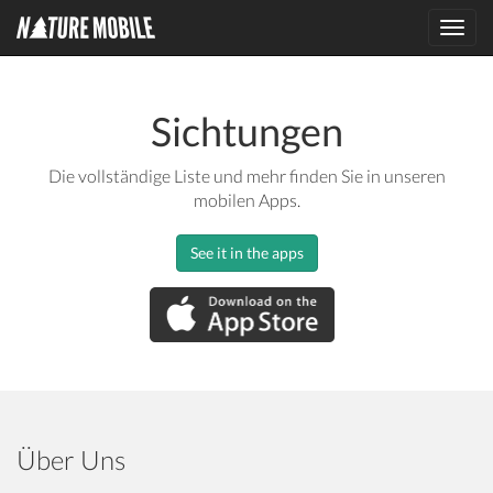
Toggl
navig
Sichtungen
Die vollständige Liste und mehr finden Sie in unseren
mobilen Apps.
See it in the apps
Über Uns