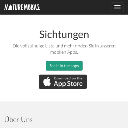
Toggl
navig
Sichtungen
Die vollständige Liste und mehr finden Sie in unseren
mobilen Apps.
See it in the apps
Über Uns