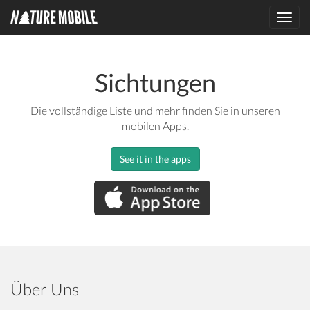
Toggl
navig
Sichtungen
Die vollständige Liste und mehr finden Sie in unseren
mobilen Apps.
See it in the apps
Über Uns