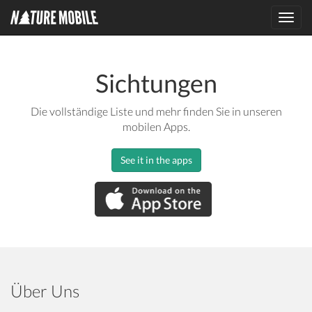
Toggl
navig
Sichtungen
Die vollständige Liste und mehr finden Sie in unseren
mobilen Apps.
See it in the apps
Über Uns