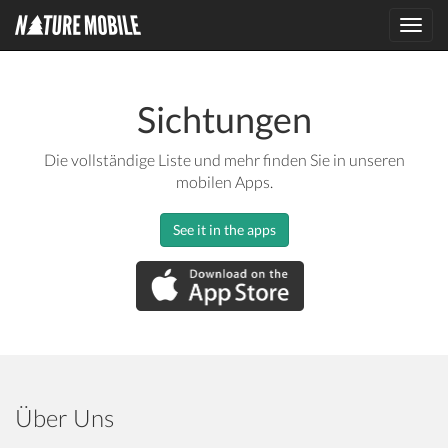
Toggl
navig
Sichtungen
Die vollständige Liste und mehr finden Sie in unseren
mobilen Apps.
See it in the apps
Über Uns