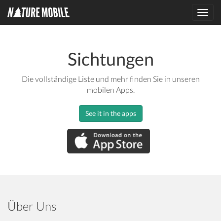
Toggl
navig
Sichtungen
Die vollständige Liste und mehr finden Sie in unseren
mobilen Apps.
See it in the apps
Über Uns