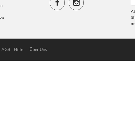
en
Ab
 zu
üb
me
AGB
Hilfe
Über Uns