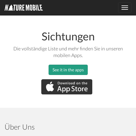
Toggl
navig
Sichtungen
Die vollständige Liste und mehr finden Sie in unseren
mobilen Apps.
See it in the apps
Über Uns