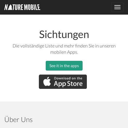
Toggl
navig
Sichtungen
Die vollständige Liste und mehr finden Sie in unseren
mobilen Apps.
See it in the apps
Über Uns